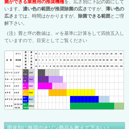
菌ができる業務用の推奨機種
を、広さ別に下記の図にして
います。
濃い色の範囲が推奨除菌の広さ
ですが、
薄い色の
広さ
までは、時間はかかりますが、
除菌できる範囲
とご理
解下さい。
（注）
畳と坪の数値は、㎡を基準に計算をして四捨五入し
ていますので、目安としてご覧ください
用途別に推奨のオゾン商品を教えて下さい！