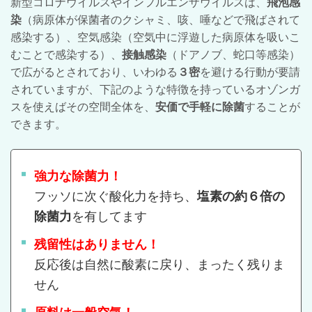
新型コロナウイルスやインフルエンザウイルスは、
飛泡感
染
（病原体が保菌者のクシャミ、咳、唾などで飛ばされて
感染する）、空気感染（空気中に浮遊した病原体を吸いこ
むことで感染する）、
接触感染
（ドアノブ、蛇口等感染）
で広がるとされており、いわゆる
３密
を避ける行動が要請
されていますが、
下記のような特徴を持っているオゾンガ
スを使えばその空間全体を、
安価で手軽に除菌
することが
できます。
強力な除菌力！
フッソに次ぐ酸化力を持ち、
塩素の約６倍の
除菌力
を有してます
残留性はありません！
反応後は自然に酸素に戻り、まったく残りま
せん