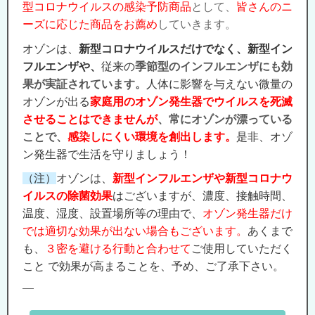
型コロナウイルスの感染予防商品
として、
皆さんのニ
ーズに応じた商品をお薦め
していきます。
オゾンは、
新型コロナウイルスだけでなく、新型イン
フルエンザや、
従来の
季節型のインフルエンザにも効
果が実証されています。
人体に影響を与えない微量の
オゾンが出る
家庭用のオゾン発生器でウイルスを死滅
させることはできませんが
、常にオゾンが漂っている
ことで、
感染しにくい環境を創出します。
是非、オゾ
ン発生器で生活を守りましょう！
（注）
オゾンは、
新型インフルエンザや新型コロナウ
イルスの除菌効果
はございますが、濃度、接触時間、
温度、湿度、設置場所等の理由で、
オゾン発生器だけ
では適切な効果が出ない場合もございます。
あくまで
も、
３密を避ける行動と合わせて
ご使用していただく
こと で効果が高まることを、予め、ご了承下さい。