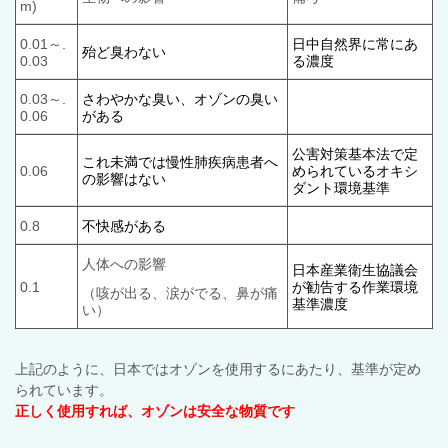
m)
0.01～.
日中自然界に常にあ
殆ど臭わない
0.03
る濃度
0.03～.
さわやかな臭い、オゾンの臭い
0.06
がある
公害対策基本法で定
これ未満では慢性肺疾病患者へ
0.06
められているオキシ
の影響はない
ダント環境基準
0.8
不快感がある
人体への影響
日本産業衛生協議会
0.1
が勧告する作業環境
（咳が出る、涙がでる、鼻が痛
基準濃度
い）
上記のように、日本ではオゾンを使用するにあたり、基準が定め
られています。
正しく使用すれば、オゾンは安全な物質です