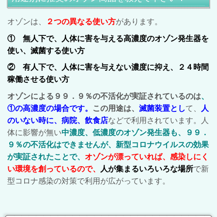
オゾンは、
２つの異なる使い方
があります。
① 無人下で、人体に害を与える高濃度のオゾン発生器を
使い、滅菌する使い方
② 有人下で、人体に害を与えない濃度に抑え、２４時間
稼働させる使い方
オゾンによる９９．９％の不活化が実証されているのは
、
①の高濃度の場合です。
この用途は、
滅菌装置とし
て、
人
のいない時に、病院、飲食店
などで利用されています。人
体に影響が無い
中濃度、低濃度のオゾン発生器も、９９．
９％の不活化はできませんが、新型コロナウイルスの効果
が実証されたことで、
オゾンが漂っていれば、感染しにく
い環境を創っているので、
人が集まるいろいろな場所
で新
型コロナ感染の対策で利用が広がっています。