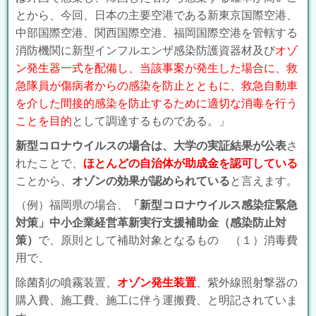
とから、今回、日本の主要空港である新東京国際空港、
中部国際空港、関西国際空港、福岡国際空港を管轄する
消防機関に新型インフルエンザ感染防護資器材及び
オゾ
ン発生器一式を配備し、当該事案が発生した場合に、救
急隊員が傷病者からの感染を防止とともに、救急自動車
を介した間接的感染を防止するために適切な消毒を行う
ことを目的
として調達するものである。」
新型コロナウイルスの場合は、大学の実証結果が公表
さ
れたことで、
ほとんどの自治体が助成金を認可している
ことから、
オゾンの効果が認められている
と言えます。
（例）福岡県の場合、
「新型コロナウイルス感染症緊急
対策」中小企業経営革新実行支援補助金（感染防止対
策）
で、原則として補助対象となるもの （１）消毒費
用で、
除菌剤の噴霧装置、
オゾン発生装置
、紫外線照射撃器の
購入費、施工費、施工に伴う運搬費、と明記されていま