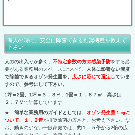
す。
有人の時に、安全に除菌できる推奨機種を教えて
下さい
人のの出入りが多く、
不特定多数の方の感染予防
をする必
要がある業務用のスペースについて、
人体に影響ない濃度
で除菌できるオゾン発生器を、
広さに応じて選定
していま
すので、参考にして下さい。
1坪＝2畳、1坪＝３．３㎡、1畳＝１．６７㎡ 高さは
２．７Ｍ
で計算しています
★
簡単な業務用のガイドとしては、
オゾン発生量１㎎に
ついて、１．２畳
が推奨除菌の広さと、お考え下さい。な
お、動きの少ない一般家庭では、
約１．５倍から2倍
の広