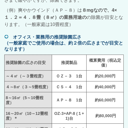
さまで緩やかですが、除菌できます。
（例）爽やかウインド（ＡＰ－８）は
８mgなので、4×
１．２＝４．８畳（８㎡）の業務用途の
の除菌が目安とな
ります。（一般家庭は10畳程度）
オフィス・業務用の推奨除菌広さ
（一般家庭でご使用の場合は、約２倍の広さまでが目安と
なります）
概算費用（税込定
推奨除菌の広さの目安
推奨製品
価）
～４㎡（～３畳程度）
ＯＺ－３ 1台
約20,000円
４～8㎡（３～5畳程度）
ＣＳ－４ 1台
約40,000円
8～16㎡（5～10畳程
ＡＰ－８ 1台
約60,000円
度）
16～20㎡（10～12畳程
OZ-3+AP-8 (１+
約80,000円
度）＊
1)台