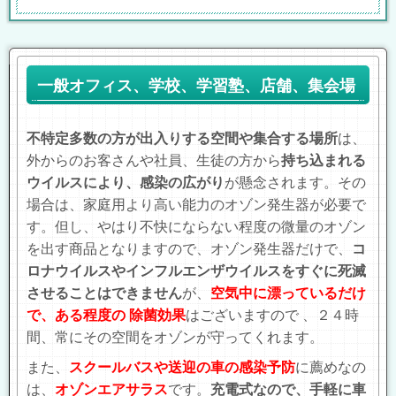
一般オフィス、学校、学習塾、店舗、集会場
不特定多数の方が出入りする空間や集合する場所
は、
外からのお客さんや社員、生徒の方から
持ち込まれる
ウイルスにより、感染の広がり
が懸念されます。その
場合は、家庭用より高い能力のオゾン発生器が必要で
す。但し、やはり不快にならない程度の微量のオゾン
を出す商品となりますので、オゾン発生器だけで、
コ
ロナウイルスやインフルエンザウイルスをすぐに死滅
させることはできません
が、
空気中に漂っているだけ
で、ある程度の 除菌効果
はございますので 、２４時
間、常にその空間をオゾンが守ってくれます。
また、
スクールバスや送迎の車の感染予防
に薦めなの
は、
オゾンエアサラス
です。
充電式なので、手軽に車