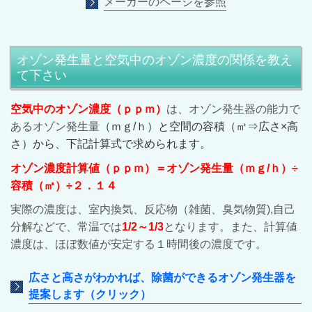
メーカーのページを参照
オゾン発生量と空気中のオゾン濃度の関係を教え
て下さい
空気中のオゾン濃度（ｐｐｍ）
は、オゾン発生器の能力で
あるオゾン発生量
（ｍｇ/ｈ）と空間の容積（㎥⇒広さ×高
さ）から、下記計算式で求められます。
オゾン濃度計算値（ｐｐｍ）＝オゾン発生量（ｍｇ/ｈ）÷
容積（㎥）÷２．１４
実際の濃度は、室内換気、反応物（雑菌、臭気物質),自己
分解などで、常温では
1/2～1/3
となります。また、計算値
濃度は、ほぼ数値が安定する１時間後の濃度です。
広さと高さがわかれば、除菌ができるオゾン発生器を
提案します
（クリック）