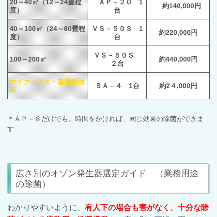
20～40㎡（12～24畳程
ＡＰ－２０ 1
約140,000円
度）
台
40～100㎡（24～60畳程
ＶＳ－５０Ｓ 1
約220,000円
度）
台
ＶＳ－５０Ｓ
100～200㎡
約440,000円
２台
マイクロバス・普通乗用
ＳＡ－４ 1台
約2４,000円
車
＊
ＡＰ－８だけでも。時間をかければ、同じ効果の除菌ができま
す
広さ別のオゾン発生器選定ガイド （業務用途
の除菌）
わかりやすいように、
有人下の場合も害がなく、十分な除