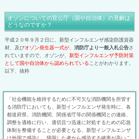
オゾンについての官公庁（国や自治体）の見解は
どうなのですか？
平成２０年９月２日に、新型インフルエンザ感染防護資器
材、及び
オゾン発生器一式が、
消防庁より一般入札公告
さ
れていますので、オゾンが、
新型インフルエンザ予防対策
として国や自治体から認められている
ことがわかります。
以下、抜粋
「社会機能を維持するために不可欠な消防機関を所管す
る消防庁においても、新型インフルエンザ発生時に、各
都道府県、消防機関、関係省庁等の関係機関との連絡、
調整を適格に行い、適切且つ迅速に対処するための応急
体制を整備することが必要となる。新型インフルエンザ
は外国で感染し、帰国した者から感染する確率が高いこ